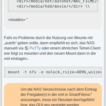
  <dir>/media/net/autonet/NAS_FILME/</di
  <dir>/media/hdd/movie/</dir> \\
</rootdirs> ''
Falls es Probleme durch die Nutzung von Mounts mit
„autofs“ geben sollte, dann empfiehlt es sich, das NAS
manuell via
PuTTy
oder einem ähnlichen Telnet-Client
wie folgt zu mounten und den neuen Mount dann in die
xml eintragen.:
mount -t nfs -o nolock,rsize=4096,wsize=4
Um die NAS Verzeichnisse nach dem Eintrag
+
der Freigabe(n) in der xml in
SmartFilervu
anzuzeigen, muss ein Neustart durchgeführt
bzw. das
GUI
neu gestartet werden.